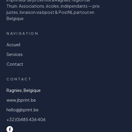
Thuin. Associations, écoles, indépendants — prix
justes, livraison via bpost & PostNL partout en
Belgique.
NAVIGATION
Accueil
Services
Contact
CONTACT
Ragnies, Belgique
www.jbprint.be
hello@jbprint.be
+32 (0)485 436 406