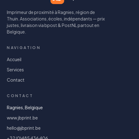
Imprimeur de proximité à Ragnies, région de
Thuin. Associations, écoles, indépendants — prix
justes, livraison via bpost & PostNL partout en
Belgique.
NAVIGATION
Accueil
Services
Contact
CONTACT
Ragnies, Belgique
www.jbprint.be
hello@jbprint.be
+32 (0)485 436 406