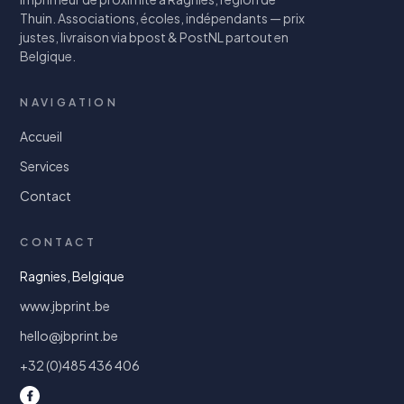
Thuin. Associations, écoles, indépendants — prix
justes, livraison via bpost & PostNL partout en
Belgique.
NAVIGATION
Accueil
Services
Contact
CONTACT
Ragnies, Belgique
www.jbprint.be
hello@jbprint.be
+32 (0)485 436 406